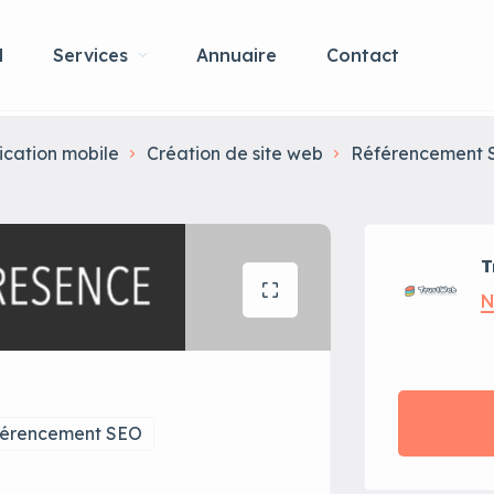
l
Services
Annuaire
Contact
ication mobile
Création de site web
Référencement 
T
N
érencement SEO