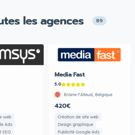
utes les agences
89
Media Fast
5.0
Braine-l'Alleud, Belgique
420€
te web
Création de site web
le Ads
Design graphique
t SEO
Publicité Google Ads