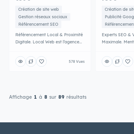
Création de site web
Création de si
Gestion réseaux sociaux
Publicité Goog
Référencement SEO
Référencemen
Référencement Local & Proximité
Experts SEO & Vi
Digitale. Local Web est l’agence
Maximale. Ment
spécialiste du SEO local pour les
agence bruxelloi
TPE et PME bruxelloises. Leur
exclusivement e
578 Vues
expertise couvre l’optimisation
naturel (SEO). L
Google Business Profile, le
technique appro
référencement géolocalisé et la
l’audit SEO comp
création de sites web optimisés
on-page et off-p
pour les recherches de proximité.
développement 
Affichage
1
à
8
sur
89
résultats
Local Web comprend
contenu orientée
parfaitement les enjeux des
recherche. L’age
commerces locaux et déploie des
par sa méthodol
stratégies sur-mesure […]
data et une co
pointue des […]