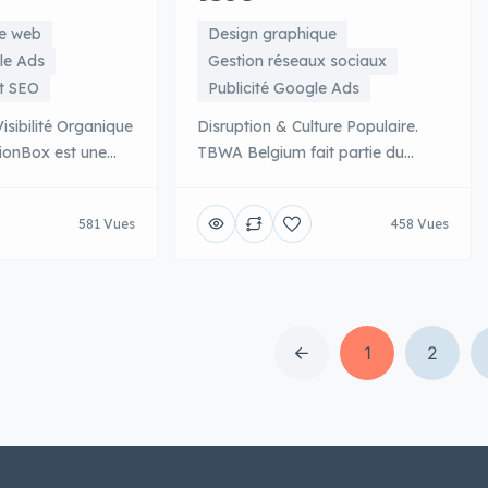
te web
Design graphique
le Ads
Gestion réseaux sociaux
t SEO
Publicité Google Ads
sibilité Organique
Disruption & Culture Populaire.
ionBox est une
TBWA Belgium fait partie du
se spécialisée
réseau mondial TBWA, connu
n référencement
pour sa méthodologie Disruption
581 Vues
458 Vues
eur expertise
qui aide les marques à se
fondie couvre
réinventer et à bousculer leur
let, l’optimisation
marché. L’agence bruxelloise
age, et le
excelle dans la création de
de stratégies de
campagnes culturellement
1
2
s intention de
pertinentes qui s’inscrivent dans
nce se distingue
l’air du temps et qui génèrent des
ogie basée sur la
conversations. TBWA Belgium
mpréhension
combine insights culturels […]