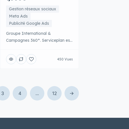
Gestion réseaux sociaux
Meta Ads
Publicité Google Ads
Groupe International &
Campagnes 360°. Serviceplan est
l’une des plus grandes agences
indépendantes d’Europe avec une
450 Vues
présence en Belgique. Leur
modèle unique de « House of
Communication » intègre tous les
métiers de la communication sous
un même toit : création
3
4
...
12
publicitaire, médias, PR, digital,
CRM et retail. Cette intégration
verticale permet à Serviceplan
d’orchestrer des campagnes […]